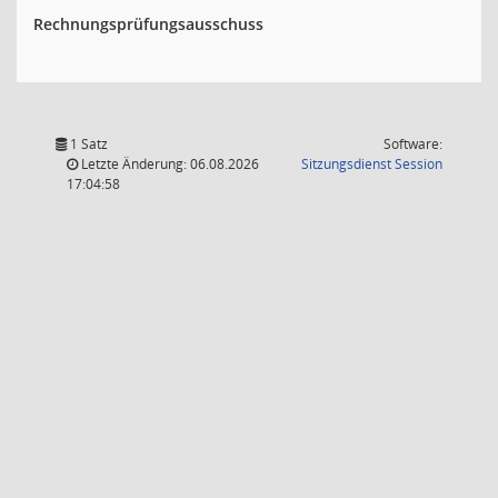
Rechnungsprüfungsausschuss
1 Satz
Software:
(Wird in
Letzte Änderung: 06.08.2026
Sitzungsdienst
Session
17:04:58