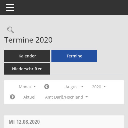
Toggle navigation
Rechercheauswahl
Termine 2020
Kalender
Termine
Niederschriften
Monat
August
2020
Aktuell
Amt Darß/Fischland
MI
12.08.2020