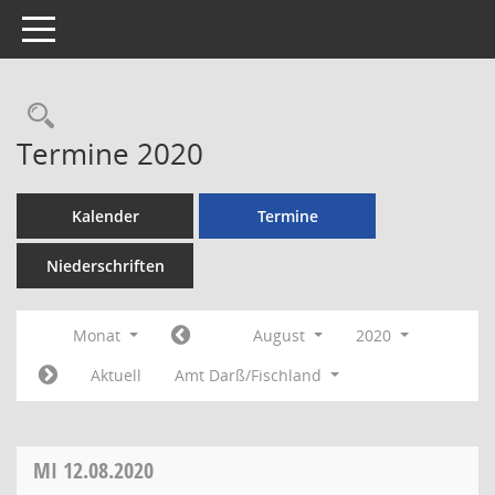
Toggle navigation
Rechercheauswahl
Termine 2020
Kalender
Termine
Niederschriften
Monat
August
2020
Aktuell
Amt Darß/Fischland
MI
12.08.2020