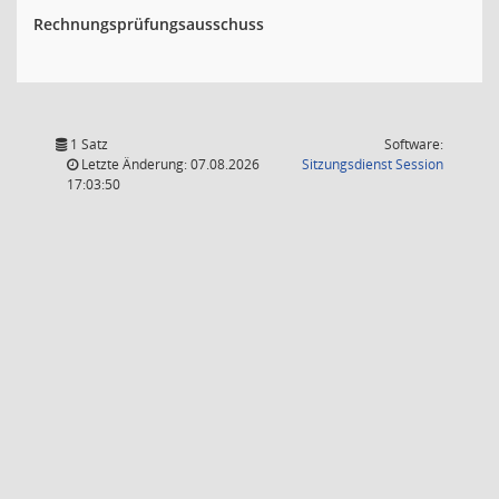
Rechnungsprüfungsausschuss
1 Satz
Software:
(Wird in
Letzte Änderung: 07.08.2026
Sitzungsdienst
Session
17:03:50