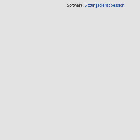
(Wird in
Software:
Sitzungsdienst
Session