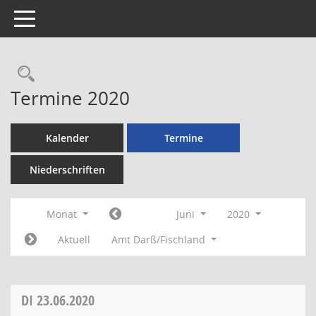
Toggle navigation
Rechercheauswahl
Termine 2020
Kalender
Termine
Niederschriften
Monat
Juni
2020
Aktuell
Amt Darß/Fischland
DI
23.06.2020