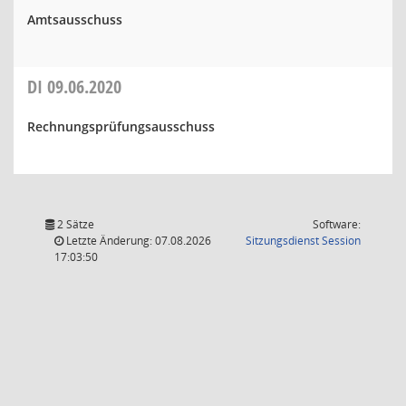
Amtsausschuss
DI
09.06.2020
Rechnungsprüfungsausschuss
2 Sätze
Software:
(Wird in
Letzte Änderung: 07.08.2026
Sitzungsdienst
Session
17:03:50