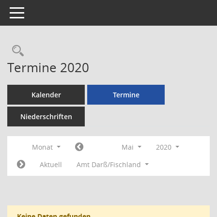
Toggle navigation
Rechercheauswahl
Termine 2020
Kalender
Termine
Niederschriften
Monat
Mai
2020
Aktuell
Amt Darß/Fischland
Keine Daten gefunden.