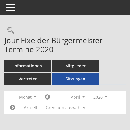
Toggle navigation
Rechercheauswahl
Jour Fixe der Bürgermeister -
Termine 2020
Informationen
Mitglieder
Vertreter
Sitzungen
Monat
April
2020
Aktuell
Gremium auswählen