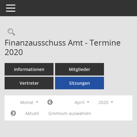
Toggle navigation
Rechercheauswahl
Finanzausschuss Amt - Termine
2020
Informationen
Mitglieder
Vertreter
Sitzungen
Monat
April
2020
Aktuell
Gremium auswählen