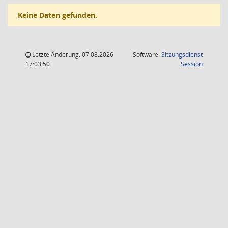
Keine Daten gefunden.
Letzte Änderung: 07.08.2026
Software:
Sitzungsdienst
(Wird in
17:03:50
Session