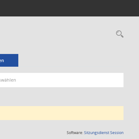
Rec
en
swählen
(Wird in
Software:
Sitzungsdienst
Session