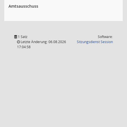
Amtsausschuss
1 Satz
Software:
(Wird in
Letzte Änderung: 06.08.2026
Sitzungsdienst
Session
17:04:58