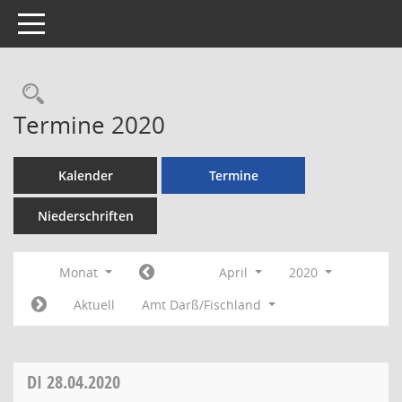
Toggle navigation
Rechercheauswahl
Termine 2020
Kalender
Termine
Niederschriften
Monat
April
2020
Aktuell
Amt Darß/Fischland
DI
28.04.2020