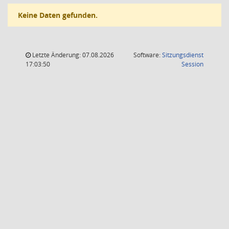
Keine Daten gefunden.
Letzte Änderung: 07.08.2026
Software:
Sitzungsdienst
(Wird in
17:03:50
Session