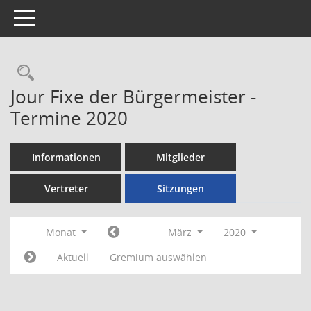
Toggle navigation
Rechercheauswahl
Jour Fixe der Bürgermeister -
Termine 2020
Informationen
Mitglieder
Vertreter
Sitzungen
Monat
März
2020
Aktuell
Gremium auswählen