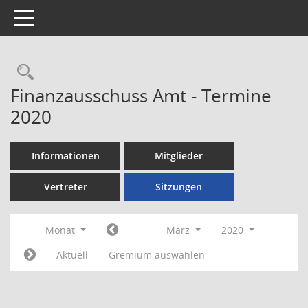
Toggle navigation
Rechercheauswahl
Finanzausschuss Amt - Termine
2020
Informationen
Mitglieder
Vertreter
Sitzungen
Monat
März
2020
Aktuell
Gremium auswählen