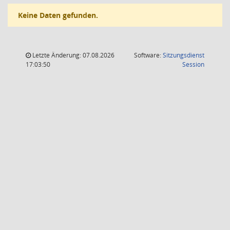
Keine Daten gefunden.
Letzte Änderung: 07.08.2026
Software:
Sitzungsdienst
(Wird in
17:03:50
Session