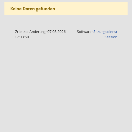
Keine Daten gefunden.
Letzte Änderung: 07.08.2026
Software:
Sitzungsdienst
(Wird in
17:03:50
Session