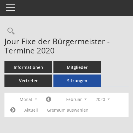
Toggle navigation
Rechercheauswahl
Jour Fixe der Bürgermeister -
Termine 2020
Informationen
Mitglieder
Vertreter
Sitzungen
Monat
Februar
2020
Aktuell
Gremium auswählen