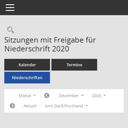
Toggle navigation
Rechercheauswahl
Sitzungen mit Freigabe für
Niederschrift 2020
Kalender
Termine
Niederschriften
Monat
Dezember
2020
Aktuell
Amt Darß/Fischland