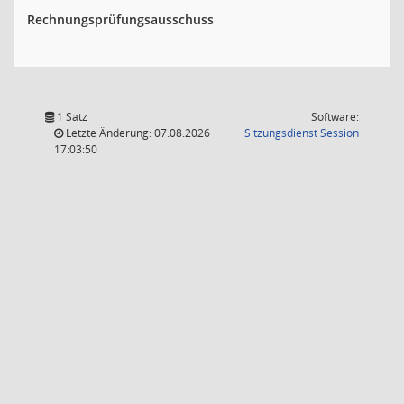
Rechnungsprüfungsausschuss
1 Satz
Software:
(Wird in
Letzte Änderung: 07.08.2026
Sitzungsdienst
Session
17:03:50