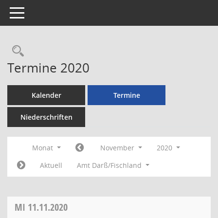
Toggle navigation
Rechercheauswahl
Termine 2020
Kalender
Termine
Niederschriften
Monat
November
2020
Aktuell
Amt Darß/Fischland
MI
11.11.2020