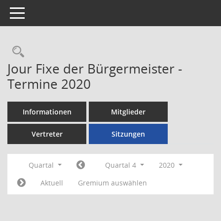
Toggle navigation
Rechercheauswahl
Jour Fixe der Bürgermeister -
Termine 2020
Informationen
Mitglieder
Vertreter
Sitzungen
Quartal
Quartal 4
2020
Aktuell
Gremium auswählen