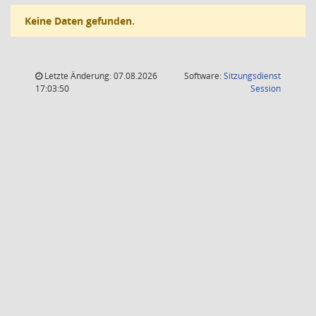
Keine Daten gefunden.
Letzte Änderung: 07.08.2026
Software:
Sitzungsdienst
(Wird in
17:03:50
Session