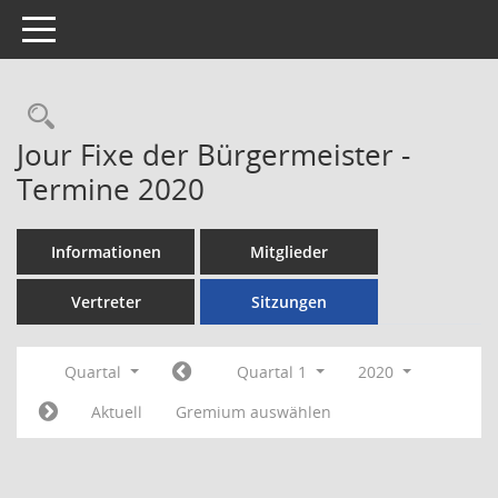
Toggle navigation
Rechercheauswahl
Jour Fixe der Bürgermeister -
Termine 2020
Informationen
Mitglieder
Vertreter
Sitzungen
Quartal
Quartal 1
2020
Aktuell
Gremium auswählen