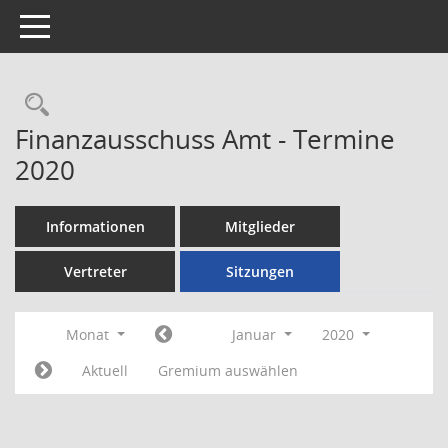
Toggle navigation
Rechercheauswahl
Finanzausschuss Amt - Termine
2020
Informationen
Mitglieder
Vertreter
Sitzungen
Monat
Januar
2020
Aktuell
Gremium auswählen