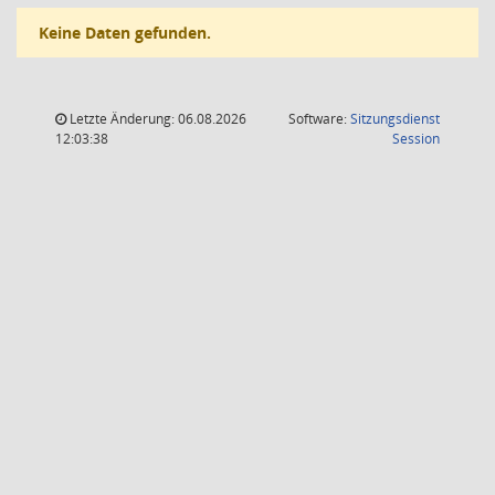
Keine Daten gefunden.
Letzte Änderung: 06.08.2026
Software:
Sitzungsdienst
(Wird in
12:03:38
Session