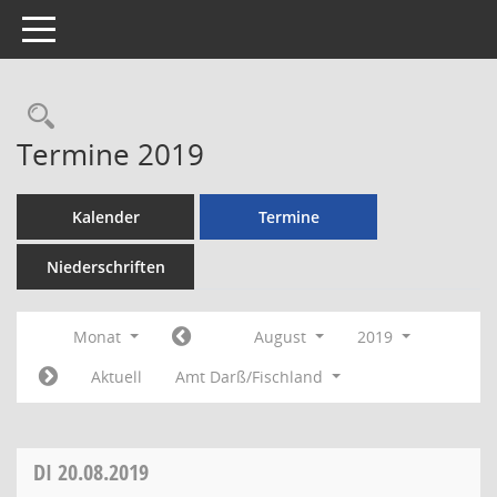
Toggle navigation
Rechercheauswahl
Termine 2019
Kalender
Termine
Niederschriften
Monat
August
2019
Aktuell
Amt Darß/Fischland
DI
20.08.2019