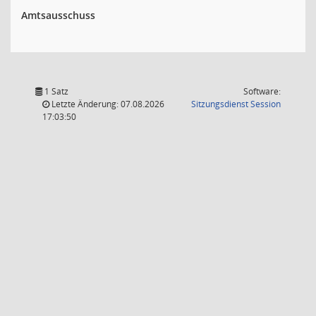
Amtsausschuss
1 Satz
Software:
(Wird in
Letzte Änderung: 07.08.2026
Sitzungsdienst
Session
17:03:50