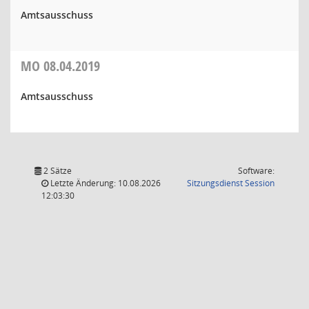
Amtsausschuss
MO
08.04.2019
Amtsausschuss
2 Sätze
Software:
(Wird in
Letzte Änderung: 10.08.2026
Sitzungsdienst
Session
12:03:30