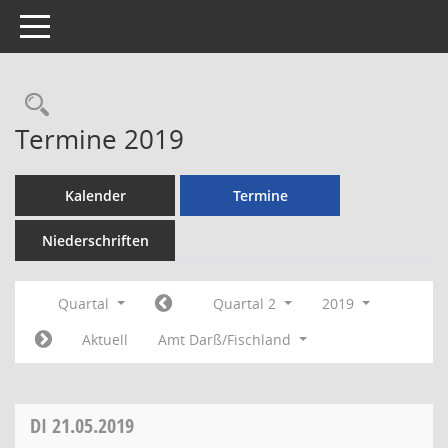
Toggle navigation
Rechercheauswahl
Termine 2019
Kalender
Termine
Niederschriften
Quartal
Quartal 2
2019
Aktuell
Amt Darß/Fischland
DI
21.05.2019