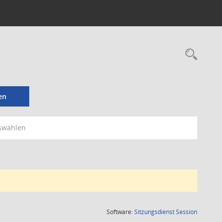
Rec
en
swählen
(Wird in
Software:
Sitzungsdienst
Session