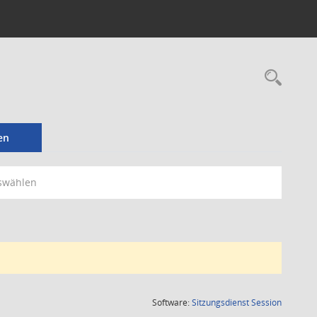
Rec
en
swählen
(Wird in
Software:
Sitzungsdienst
Session