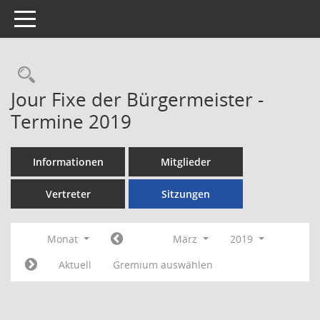
Toggle navigation
Rechercheauswahl
Jour Fixe der Bürgermeister -
Termine 2019
Informationen
Mitglieder
Vertreter
Sitzungen
Monat
März
2019
Aktuell
Gremium auswählen