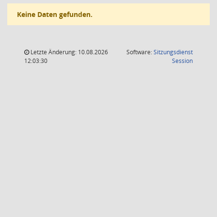
Keine Daten gefunden.
Letzte Änderung: 10.08.2026
Software:
Sitzungsdienst
(Wird in
12:03:30
Session