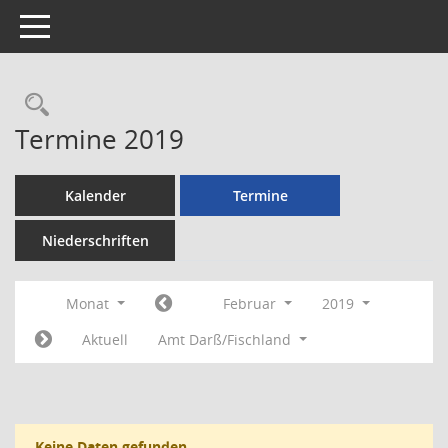
Toggle navigation
Rechercheauswahl
Termine 2019
Kalender
Termine
Niederschriften
Monat
Februar
2019
Aktuell
Amt Darß/Fischland
Keine Daten gefunden.