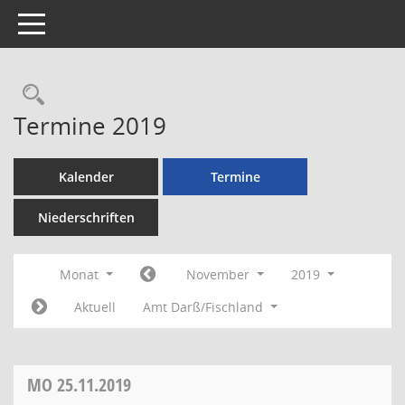
Toggle navigation
Rechercheauswahl
Termine 2019
Kalender
Termine
Niederschriften
Monat
November
2019
Aktuell
Amt Darß/Fischland
MO
25.11.2019