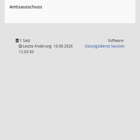
Amtsausschuss
1 Satz
Software:
(Wird in
Letzte Änderung: 10.08.2026
Sitzungsdienst
Session
12:03:30