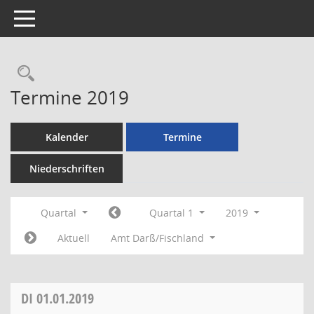
Toggle navigation
Rechercheauswahl
Termine 2019
Kalender
Termine
Niederschriften
Quartal
Quartal 1
2019
Aktuell
Amt Darß/Fischland
DI
01.01.2019