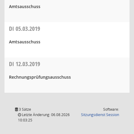
Amtsausschuss
DI
05.03.2019
Amtsausschuss
DI
12.03.2019
Rechnungsprüfungsausschuss
3 Sätze
Software:
(Wird in
Letzte Änderung: 06.08.2026
Sitzungsdienst
Session
10:03:25