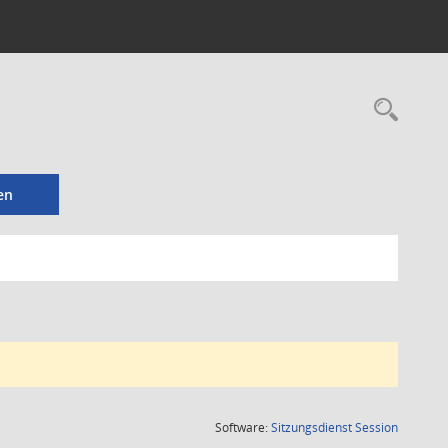
Rec
en
(Wird in
Software:
Sitzungsdienst
Session