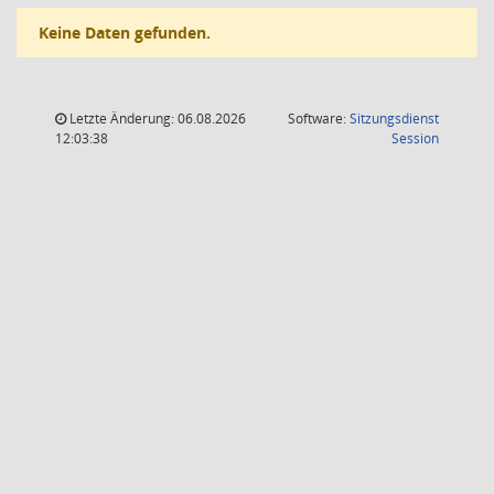
Keine Daten gefunden.
Letzte Änderung: 06.08.2026
Software:
Sitzungsdienst
(Wird in
12:03:38
Session