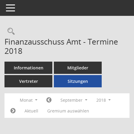
Toggle navigation
Rechercheauswahl
Finanzausschuss Amt - Termine
2018
Informationen
Mitglieder
Vertreter
Sitzungen
Monat
September
2018
Aktuell
Gremium auswählen