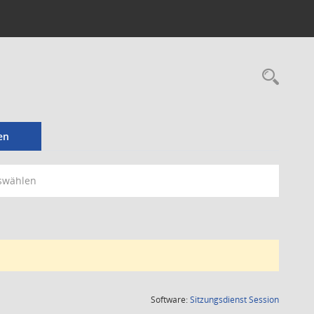
Rec
en
swählen
(Wird in
Software:
Sitzungsdienst
Session