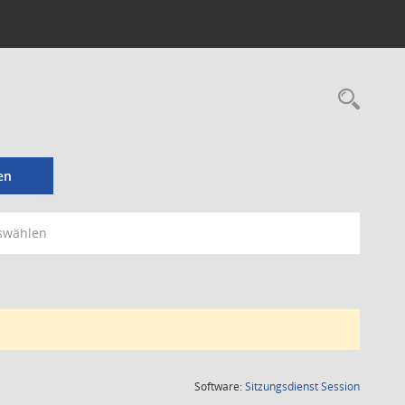
Rec
en
swählen
(Wird in
Software:
Sitzungsdienst
Session