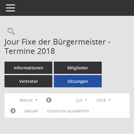
Toggle navigation
Rechercheauswahl
Jour Fixe der Bürgermeister -
Termine 2018
Informationen
Mitglieder
Vertreter
Sitzungen
Monat
Juli
2018
Aktuell
Gremium auswählen