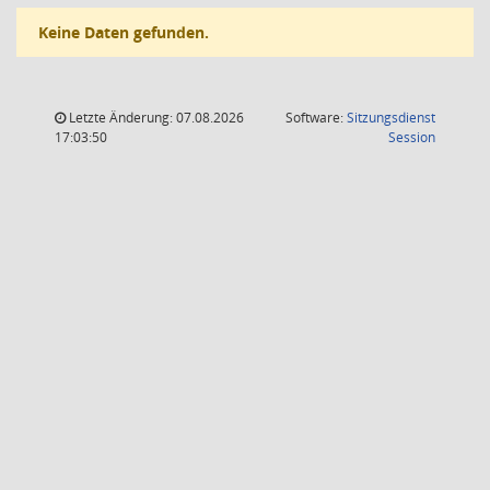
Keine Daten gefunden.
Letzte Änderung: 07.08.2026
Software:
Sitzungsdienst
(Wird in
17:03:50
Session