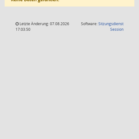
Letzte Änderung: 07.08.2026
Software:
Sitzungsdienst
(Wird in
17:03:50
Session