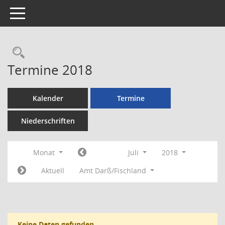
Toggle navigation
Rechercheauswahl
Termine 2018
Kalender
Termine
Niederschriften
Monat
Juli
2018
Aktuell
Amt Darß/Fischland
Keine Daten gefunden.