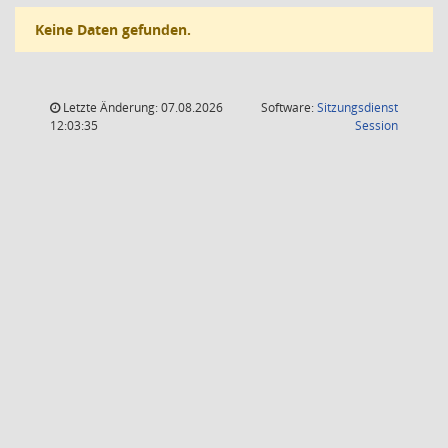
Keine Daten gefunden.
Letzte Änderung: 07.08.2026
Software:
Sitzungsdienst
(Wird in
12:03:35
Session