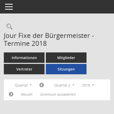
Toggle navigation
Rechercheauswahl
Jour Fixe der Bürgermeister -
Termine 2018
Informationen
Mitglieder
Vertreter
Sitzungen
Quartal
Quartal 2
2018
Aktuell
Gremium auswählen