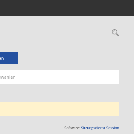
Rec
en
swählen
(Wird in
Software:
Sitzungsdienst
Session