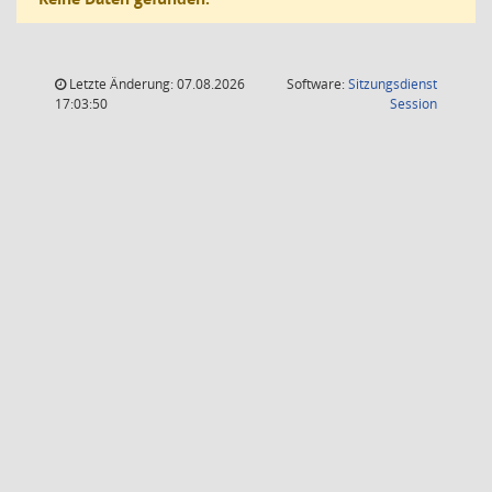
Letzte Änderung: 07.08.2026
Software:
Sitzungsdienst
(Wird in
17:03:50
Session