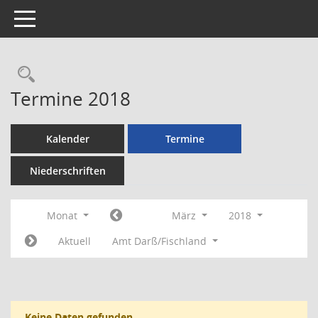
Toggle navigation
Rechercheauswahl
Termine 2018
Kalender
Termine
Niederschriften
Monat
März
2018
Aktuell
Amt Darß/Fischland
Keine Daten gefunden.