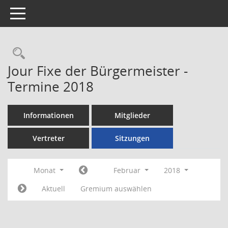
Toggle navigation
Rechercheauswahl
Jour Fixe der Bürgermeister -
Termine 2018
Informationen
Mitglieder
Vertreter
Sitzungen
Monat
Februar
2018
Aktuell
Gremium auswählen