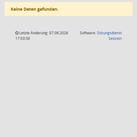
Keine Daten gefunden.
Letzte Änderung: 07.08.2026
Software:
Sitzungsdienst
(Wird in
17:03:50
Session