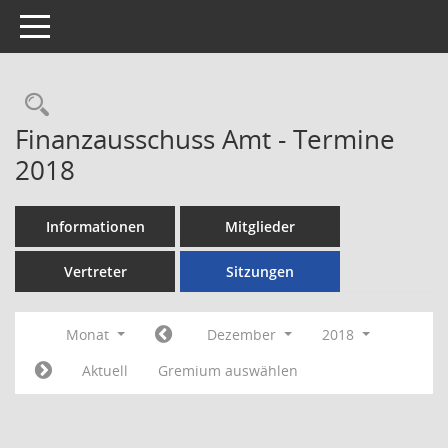
Toggle navigation
Rechercheauswahl
Finanzausschuss Amt - Termine
2018
Informationen
Mitglieder
Vertreter
Sitzungen
Monat
Dezember
2018
Aktuell
Gremium auswählen