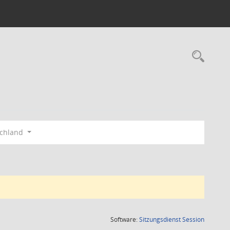
Rec
schland
(Wird in
Software:
Sitzungsdienst
Session