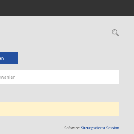
Rec
en
swählen
(Wird in
Software:
Sitzungsdienst
Session