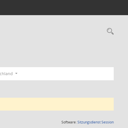
Rec
schland
(Wird in
Software:
Sitzungsdienst
Session