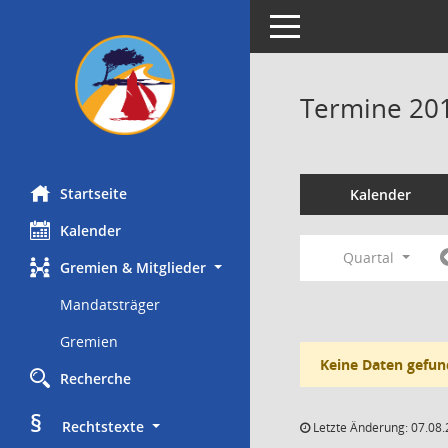
Toggle navigation
Termine 20
Startseite
Kalender
Kalender
Quartal
Gremien & Mitglieder
Mandatsträger
Gremien
Keine Daten gefun
Recherche
§
     Rechtstexte
Letzte Änderung: 07.08.