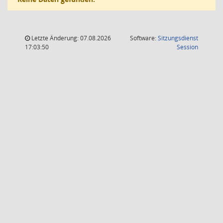
Letzte Änderung: 07.08.2026
Software:
Sitzungsdienst
(Wird in
17:03:50
Session