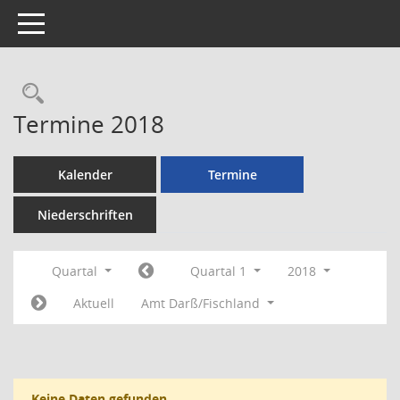
Toggle navigation
Rechercheauswahl
Termine 2018
Kalender
Termine
Niederschriften
Quartal
Quartal 1
2018
Aktuell
Amt Darß/Fischland
Keine Daten gefunden.