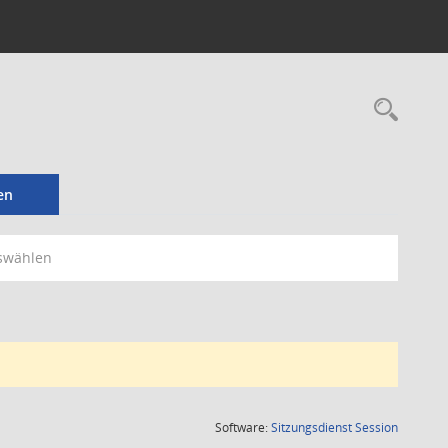
Rec
en
swählen
(Wird in
Software:
Sitzungsdienst
Session