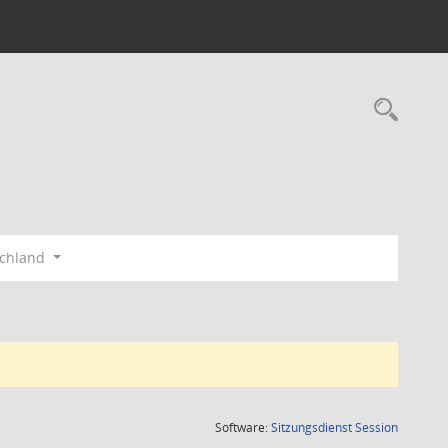
Rec
schland
(Wird in
Software:
Sitzungsdienst
Session