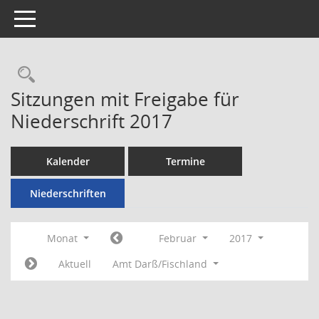
Toggle navigation
Rechercheauswahl
Sitzungen mit Freigabe für
Niederschrift 2017
Kalender
Termine
Niederschriften
Monat
Februar
2017
Aktuell
Amt Darß/Fischland