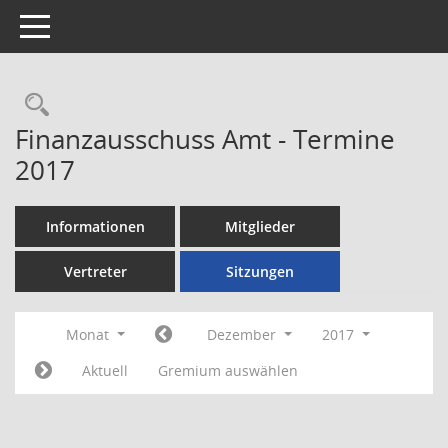
Toggle navigation
Rechercheauswahl
Finanzausschuss Amt - Termine
2017
Informationen
Mitglieder
Vertreter
Sitzungen
Monat
Dezember
2017
Aktuell
Gremium auswählen