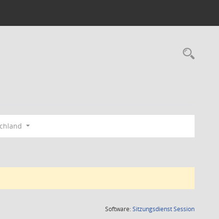
Rec
schland
(Wird in
Software:
Sitzungsdienst
Session