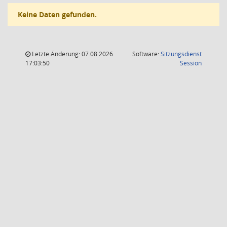
Keine Daten gefunden.
Letzte Änderung: 07.08.2026
Software:
Sitzungsdienst
(Wird in
17:03:50
Session