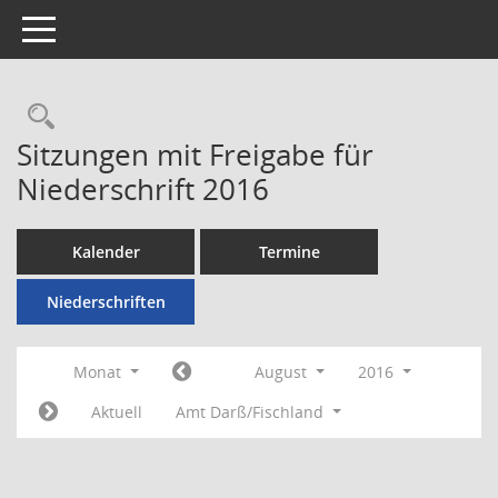
Toggle navigation
Rechercheauswahl
Sitzungen mit Freigabe für
Niederschrift 2016
Kalender
Termine
Niederschriften
Monat
August
2016
Aktuell
Amt Darß/Fischland