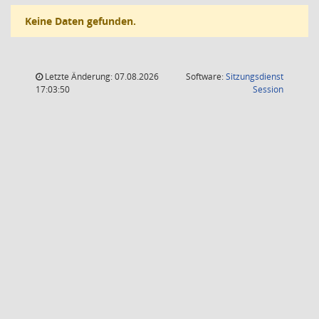
Keine Daten gefunden.
Letzte Änderung: 07.08.2026
Software:
Sitzungsdienst
(Wird in
17:03:50
Session