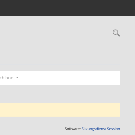
Rec
schland
(Wird in
Software:
Sitzungsdienst
Session