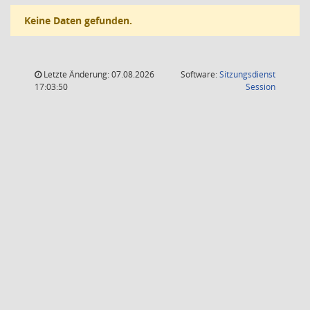
Keine Daten gefunden.
Letzte Änderung: 07.08.2026
Software:
Sitzungsdienst
(Wird in
17:03:50
Session