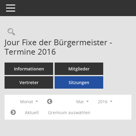
Toggle navigation
Rechercheauswahl
Jour Fixe der Bürgermeister -
Termine 2016
Informationen
Mitglieder
Vertreter
Sitzungen
Monat
Mai
2016
Aktuell
Gremium auswählen