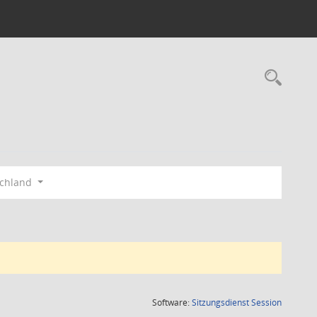
Rec
schland
(Wird in
Software:
Sitzungsdienst
Session